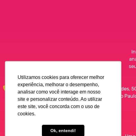
I
an
se
Utilizamos cookies para oferecer melhor
experiência, melhorar o desempenho,
R. Manuel Guedes, 5
(11) 3046-7878
analisar como você interage em nosso
Itaim Bibi - São Paul
site e personalizar conteúdo. Ao utilizar
este site, você concorda com o uso de
cookies.
Ok, entendi!