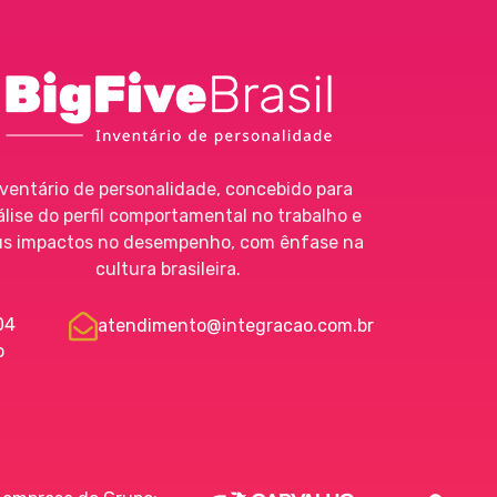
Big Five
Ferramenta de Assessment
nventário de personalidade, concebido para
álise do perfil comportamental no trabalho e
us impactos no desempenho, com ênfase na
cultura brasileira.
04
atendimento@integracao.com.br
o